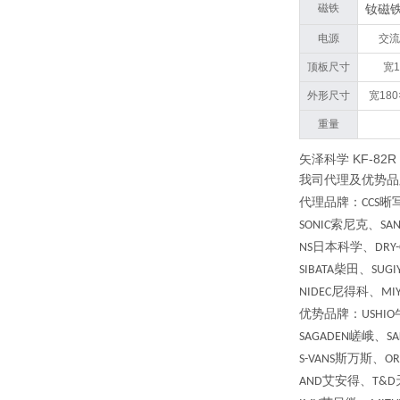
磁铁
钕磁铁
电源
交流1
顶板尺寸
宽1
外形尺寸
宽180
重量
矢泽科学 KF-82
我司代理及优势品
代理品牌：
晰
CCS
索尼克、
SONIC
SA
日本科学、
NS
DRY-
柴田、
SIBATA
SUGI
尼得科、
NIDEC
MI
优势品牌：
USHIO
嵯峨、
SAGADEN
S
斯万斯、
S-VANS
OR
艾安得、
AND
T&D