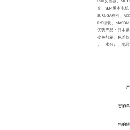
艾目微、
IMV
MITU
光、
坂本电机
SEM
骏河、
SURUGA
AC
理化、
RKC
MACOM
优势产品：日本紫
变色灯箱、色差仪
计、水分计、地震
产
您的单
您的姓