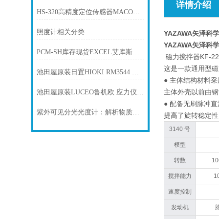
详情介绍
HS-320高精度定位传感器MACOME码控美
照度计相关分类
YAZAWA矢泽科学
YAZAWA矢泽科学
PCM-SH库存现货EXCEL艾库斯压缩机听音机
磁力搅拌器KF-22
这是一款通用型磁
池田屋原装日置HIOKI RM3544 电阻计产品介绍技术参数
● 主体结构材料
主体外壳以前由钢
池田屋原装LUCEO鲁机欧 应力仪 LEM-9001LE产品介绍技术参数
● 配备无刷脉冲
紫外可见分光光度计：解析物质世界的色彩密码
提高了旋转稳定性
3140 号
模型
转数
10
搅拌能力
1
速度控制
发动机