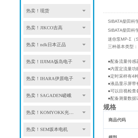
热卖！现货
SIBATA柴田科学
热卖！JIKCO吉高
SIBATA柴田科学
迷你泵MP-Σ
热卖！ndk日本正品
三种基本类型：0
●配备流量传感
热卖！IIJIMA饭岛电子
●内置定流量功
●定时采样有4
热卖！IHARA伊原电子
●液晶显示屏带
●可以目视检查
热卖！SAGADEN嵯峨
●配备测量数据
规格
热卖！KOMYOKK光明理化
商品代码
热卖！SEM坂本电机
模型