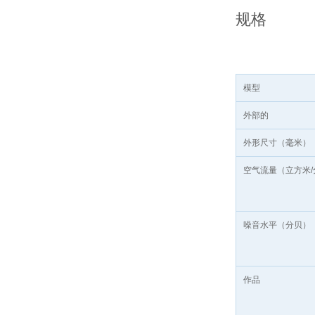
规格
模型
外部的
外形尺寸（毫米）
空气流量（立方米/
噪音水平（分贝）
作品