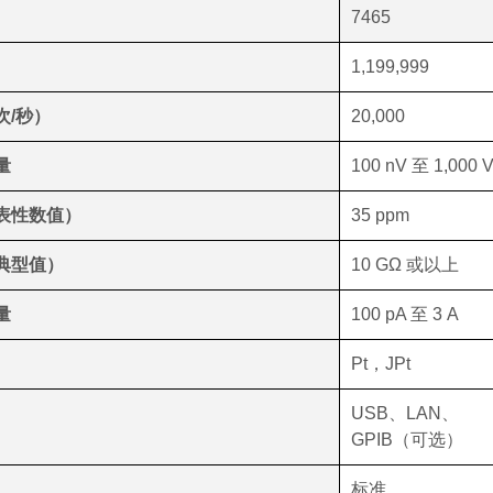
7465
1,199,999
次/秒）
20,000
量
100 nV 至 1,000 
表性数值）
35 ppm
典型值）
10 GΩ 或以上
量
100 pA 至 3 A
Pt，JPt
USB、LAN、
GPIB（可选）
标准