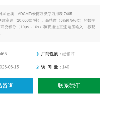
田屋 热卖！ADCMT/爱德万 数字万用表 7465
5是两款高速（20,000次/秒）、高精度（6½位/5½位）的数字
可变积分（10μs～10s）和双通道直流电压输入，标配
口。
465
厂商性质：
经销商
026-06-15
访 问 量：
140
品咨询
联系我们