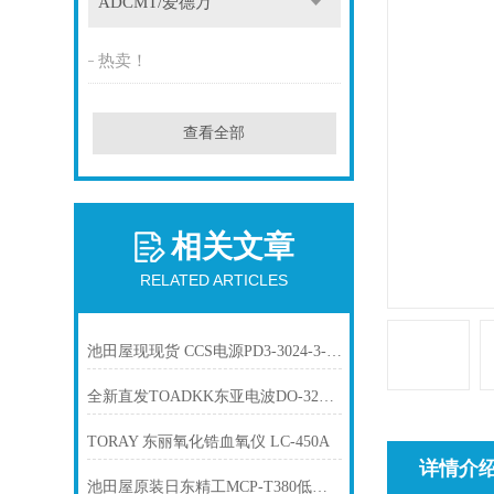
ADCMT/爱德万
热卖！
查看全部
相关文章
RELATED ARTICLES
池田屋现现货 CCS电源PD3-3024-3-PI电源适配器
全新直发TOADKK东亚电波DO-32A低浓度便携式溶解氧仪
TORAY 东丽氧化锆血氧仪 LC-450A
详情介
池田屋原装日东精工MCP-T380低电阻率仪产品介绍技术参