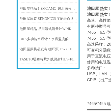
池田屋 热卖！
池田屋精品！SMC AMG-10水滴分离器技术参数与应用解析
池田屋 热卖！
池田屋原装 SEKONIC温度记录仪 ST-50A产品介绍技术参
高速、高性能
有两种型号可
池田屋精品 品川湿式流量计W-NK-0.5B产品介绍技术参数
7465：6.5 
7455：5.5 
DKK多功能水质计：水质监测的“全能战士”
高速采样：20,
池田屋原装易威奇 循环泵 FS-30HT2产品介绍技术参数
可变积分函数：1
用于直流电压
TASETO塔塞特紫外线照射灯LV-18电源盒
使用铂电阻温
多种接口：
USB、LAN
GPIB（出厂
7465/7455 