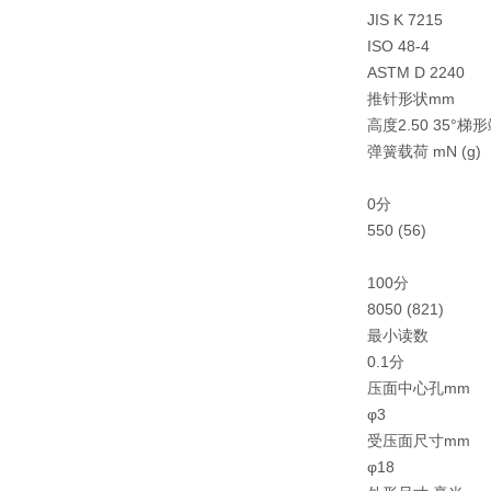
JIS K 7215
ISO 48-4
ASTM D 2240
推针形状mm
高度2.50 35°梯形
弹簧载荷 mN (g)
0分
550 (56)
100分
8050 (821)
最小读数
0.1分
压面中心孔mm
φ3
受压面尺寸mm
φ18