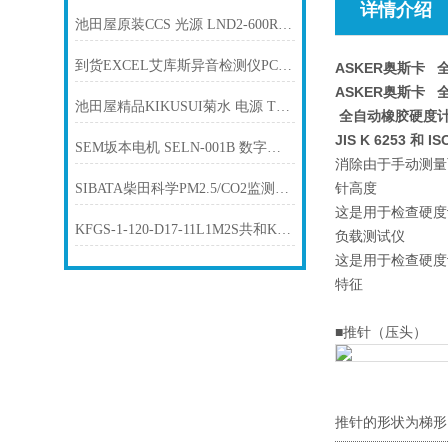
详情介绍
池田屋原装CCS 光源 LND2-600RD产品介绍技术参
到货EXCEL艾库斯异音检测仪PCM-SH听音机马达接收器
ASKER奥斯卡 
ASKER奥斯卡 
池田屋精品KIKUSUI菊水 电源 TOS9301PD产品介绍技术参数
全自动橡胶硬度计P
JIS K 6253
SEM坂本电机 SELN-001B 数字精密水准仪 池田屋现货
消除由于手动测量
针高度
SIBATA柴田科学PM2.5/CO2监测仪“Chicco-iino” PCX-1
这是用于检查硬度计
KFGS-1-120-D17-11L1M2S共和KYOWA应变片通用箔应变计
负载测试仪
这是用于检查硬度
特征
■推针（压头）
推针的形状为梯形，