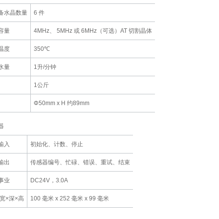
备水晶数量
6 件
容量
4MHz、
5MHz 或 6MHz（可选）AT 切割晶体
温度
350℃
水量
1升/分钟
1公斤
Φ50mm x H 约89mm
器
输入
初始化、计数、停止
输出
传感器编号、忙碌、错误、重试、结束
事业
DC24V，3.0A
 宽×深×高
100 毫米 x 252 毫米 x 99 毫米