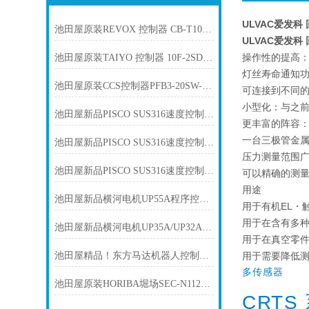
ULVAC爱发科 
池田屋原装REVOX 控制器 CB-T1000产品介绍技术参数
ULVAC爱发科 
操作性的提高：
池田屋原装TAIYO 控制器 10F-2SD50产品介绍技术参数
灯丝寿命通知
池田屋原装CCS控制器PFB3-20SW-SJT-MO(A)产品介绍技术参
可连接到不同
小型化：与之前
池田屋新品PISCO SUS316速度控制器SSJSC16-04A正式发布
更丰富的阵容：
一台三极管金
池田屋新品PISCO SUS316速度控制器SSJSC10-03A正式发布
压力测量范围广：
池田屋新品PISCO SUS316速度控制器SSJSC8-02A
可以精确的测量
用途
池田屋新品横河电机UP55A程序控制器
用于有机EL・
用于在含有多
池田屋新品横河电机UP35A/UP32A程序控制器
用于在真空零
池田屋精品！东方马达机器人控制器 MRC01 参数介绍
用于需要降低
多传感器
池田屋原装HORIBA堀场SEC-N112MGM气体流量控制器产品介绍技术参
CRTS