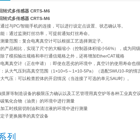
回转式多传感器 CRTS-M6
回转式多传感器 CRTS-M6
通过与PC/智能手机的连接，可以进行设定点设置、状态确认等。
功能：通过监测灯丝功率，可提前通知灯丝寿命。
的测量范围：复合电离真空计可以根据工艺选择测定子。
的产品相比，实现了尺寸的大幅缩小（控制器体积缩小56%），成为同
除了模拟输出规格和串行通信规格之外，还将增加EtherCAT规格
属电离真空计（正在申请）：即使在恶劣的环境中，真空计的使用寿命也
从大气压到高真空范围（1×10+5～1×10-5Pa）（选配SWU10-R的
大气压：可以检查腔体的开启情况（当连接了可选的单元SAU时）。
触摸屏等制造设备的极限压力确认以及工艺管理用真空炉等各种工业真空
种碳氢化合物（油类）的环境中进行测量
件加工时残留切削油和清洁液的环境中进行测量
测定子更换频率的真空设备
 系列