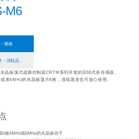
-M6
・规格
件・消耗品
是为水晶振荡式成膜控制器CRTM系列开发的回转式多传感器。
z或者6MHz的水晶振荡片6枚，连续蒸发也可放心使用。
点
载6枚5MHz或6MHz的水晶振动子