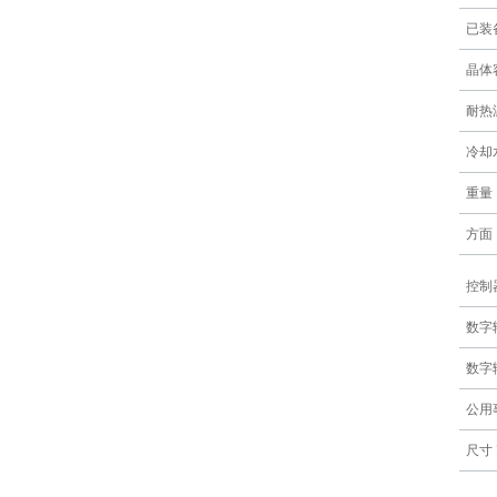
已装
晶体
耐热
冷却
重量
方面
控制
数字
数字
公用
尺寸