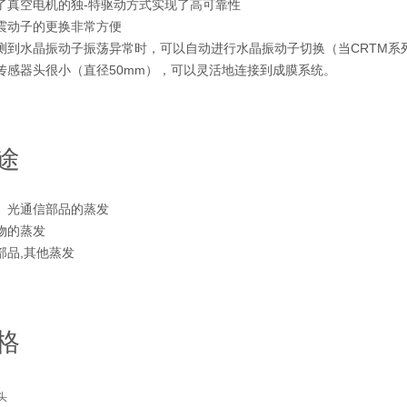
了真空电机的独-特驱动方式实现了高可靠性
震动子的更换非常方便
测到水晶振动子振荡异常时，可以自动进行水晶振动子切换（当CRTM系
传感器头很小（直径50mm），可以灵活地连接到成膜系统。
途
、光通信部品的蒸发
物的蒸发
部品,其他蒸发
格
头