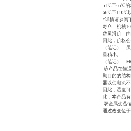
51℃至65℃
66℃至110
*详情请参阅
寿命 机械1
数量滑价 由
因此，价格会
（笔记） 虽然该
量稍小。
（笔记） M
该产品在恒温
期目的的结构
器以使电流不
因此，温度可
此，本产品有
双金属变温恒
通过改变位于