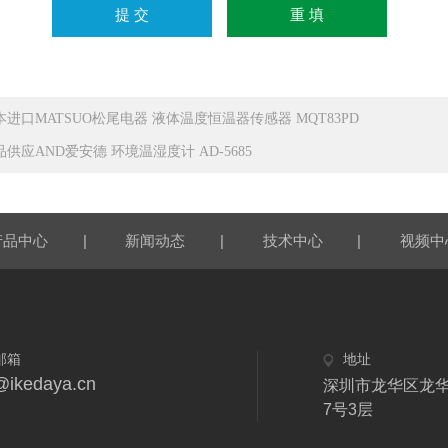
本进口MATSUO松尾电器 液体温度恒温器传感器 MQT83PD
品供应AND爱安德 环境温湿度计 AD-5685
|
|
|
产品中心
新闻动态
技术中心
视频中
邮箱
地址
@ikedaya.cn
深圳市龙华区龙
7号3层