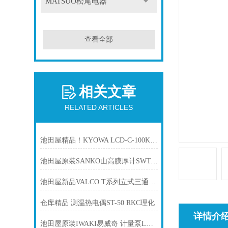
MATSUO松尾电器
查看全部
相关文章
RELATED ARTICLES
池田屋精品！KYOWA LCD-C-100KNSA29 方形载荷传感器
池田屋原装SANKO山高膜厚计SWT-NEO产品介绍技术参数
池田屋新品VALCO T系列立式三通球阀SPC-VAT-207正式发布
仓库精品 测温热电偶ST-50 RKC理化
详情介
池田屋原装IWAKI易威奇 计量泵LK-F45VH-04产品介绍技术参