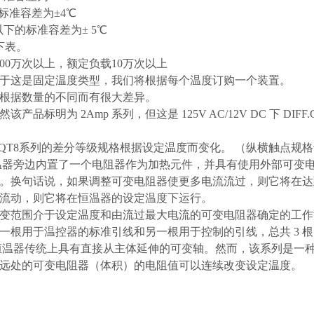
的标准容差为±4℃
℃以下的标准容差为± 5℃
下表。
000万次以上，额定负载10万次以上
于这是固定温度类型，我们将根据每个温度订购一个装置。
根据数量的不同而有很大差异。
产品标明为 2Amp 系列，但这是 125V AC/12V DC 下 DIF
QT8系列的差分等级规格根据设定温度而变化。 （纵横触点规
器旁边内置了一个电阻器作为加热元件，并具有使用外部可变
。换句话说，如果调整可变电阻器使更多电流流过，则它将在达
流动，则它将在恒温器的设定温度下运行。
变范围介于设定温度和由流过最大电流的可变电阻器确定的工作
一根用于温控器的标准引线和另一根用于控制的引线，总共 3 
温器传统上具有直接从主体延伸的可变轴。然而，该系列是一
远处的可变电阻器（体积）的电阻值可以连续改变设定温度。