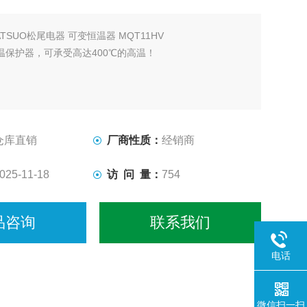
ATSUO松尾电器 可变恒温器 MQT11HV
温保护器，可承受高达400℃的高温！
仓库直销
厂商性质：
经销商
025-11-18
访 问 量：
754
品咨询
联系我们
电话
微信扫一扫