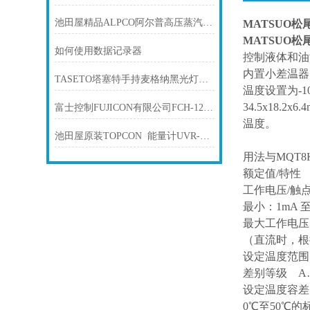
池田屋精品ALPCO阿尔普高压蒸汽灭菌器CLG-DVP系列
MATSUO松
MATSUO松
如何使用数据记录器
控制液体和油
内置小差温器
TASETO塔塞特手持麦格纳黑光灯NU-61
温度设置为-1
34.5x18
富士控制FUJICON有限公司FCH-12kN压力机“手压机系列”
温度。
池田屋原装TOPCON 能量计UVR-T2产品技术技术参数
用法与MQT
额定值/特性
工作电压/触点容
最小：1mA 
最大工作电压 
（直流时，根
设定温度范围 
差别等级 A…(3
设定温度容差 
0℃至50℃的