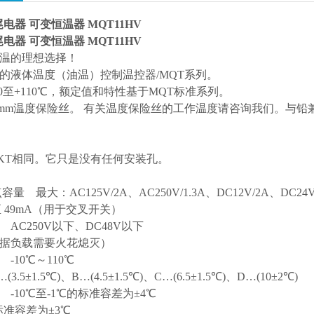
尾电器 可变恒温器 MQT11HV
尾电器 可变恒温器 MQT11HV
温的理想选择！
的液体温度（油温）控制温控器/MQT系列。
0至+110℃，额定值和特性基于MQT标准系列。
.2x6.4mm温度保险丝。 有关温度保险丝的工作温度请咨询我们。
8KT相同。它只是没有任何安装孔。
量 最大：AC125V/2A、AC250V/1.3A、DC12V/2A、DC24V/
至 49mA（用于交叉开关）
AC250V以下、DC48V以下
据负载需要火花熄灭）
-10℃～110℃
.5±1.5℃)、B…(4.5±1.5℃)、C…(6.5±1.5℃)、D…(10±2℃)
-10℃至-1℃的标准容差为±4℃
标准容差为±3℃