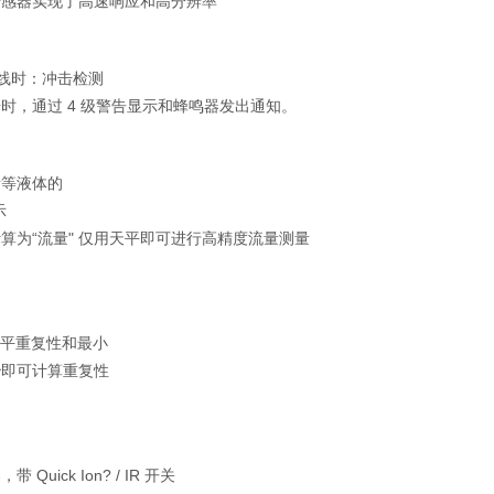
传感器实现了高速响应和高分辨率
产线时：冲击检测
时，通过 4 级警告显示和蜂鸣器发出通知。
量等液体的
示
算为“流量" 仅用天平即可进行高精度流量测量
天平重复性和最小
 秒即可计算重复性
Quick Ion? / IR 开关