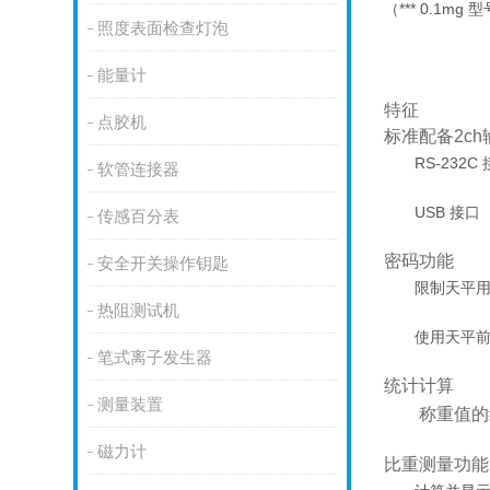
（*** 0.1mg 
照度表面检查灯泡
能量计
特征
点胶机
标准配备2c
RS-232C
软管连接器
USB 接口
传感百分表
密码功能
安全开关操作钥匙
限制天平
热阻测试机
使用天平前
笔式离子发生器
统计计算
测量装置
称重值的
磁力计
比重测量功能