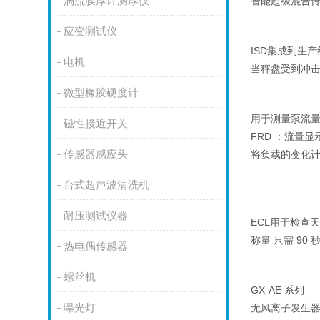
涡流膜厚计测厚仪
智能超级混合
应变测试仪
ISD集成到生
电机
当秤盘受到冲击
微型橡胶硬度计
用于测量泵流
磁性接近开关
FRD ：流量显
传感器感应头
将负载的变化计
台式超声波清洗机
耐压测试仪器
ECL用于检查
称量 只需 90
热电偶传感器
螺丝机
GX-AE 系列
曝光灯
无风离子发生器，带 