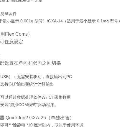
/输出固体或液体的比重
重测量套件
于最小显示 0.001g 型号）/GXA-14（适用于最小显示 0.1mg 型号）
Flex Coms）
可任意设定
能
部设置在单向和双向之间切换
USB）：无需安装驱动，直接输出到PC
支持GLP输出和统计计算输出
可以通过数据处理软件WinCT采集数据
安装“虚拟COM模式"驱动程序。
Quick Ion? GXA-25（单独出售）
 秒即可***除静电 *10 厘米以内，取决于使用环境