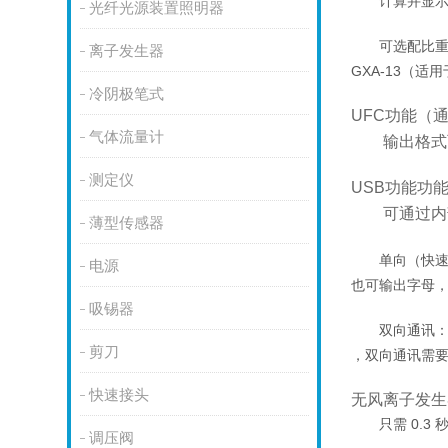
计算并显示
光纤光源装置照明器
可选配比
离子发生器
GXA-13（适用
冷阴极笔式
UFC功能（通用
气体流量计
输出格式
测定仪
USB功能功
可通过内
薄型传感器
单向（快速
电源
也可输出字母，
吸锡器
双向通讯：
剪刀
，双向通讯需要
快速接头
无风离子发生器 
只需 0.3
调压阀