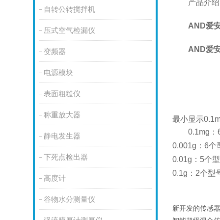
产品介绍
自转公转搅拌机
AND爱
压式空气检漏仪
AND爱
变频器
电源模块
表面粗糙仪
称重放大器
最小显示0.
0.1m
静电发生器
0.001g：6
下死点检出器
0.01g：5个
0.1g：2个型
高度计
谷物水分测量仪
新开发的传感器方