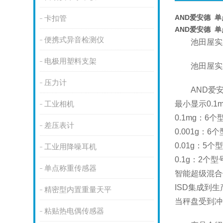
AND爱安德 单点
卡扣管
AND爱安德 单点
便携式异音检测仪
池田屋实
电极用塑料支架
池田屋实
压力计
AND爱安
最小显示0.
工业相机
0.1mg：6
差压表计
0.001g：6
0.01g：5个
工业用降噪耳机
0.1g：2个型
单点称重传感器
智能超级混合
ISD集成到
精密型内置重量天平
当秤盘受到冲
粘贴热电偶传感器