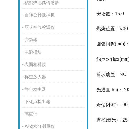
粘贴热电偶传感器
安培数：15.0
自转公转搅拌机
压式空气检漏仪
燃烧位置：V30
变频器
圆弧间隙(mm)：
电源模块
触点对触点(mm)
表面粗糙仪
前玻璃盖：NO
称重放大器
静电发生器
光通量(lm)：70
下死点检出器
寿命(小时)：90
高度计
直径(毫米)：25.
谷物水分测量仪