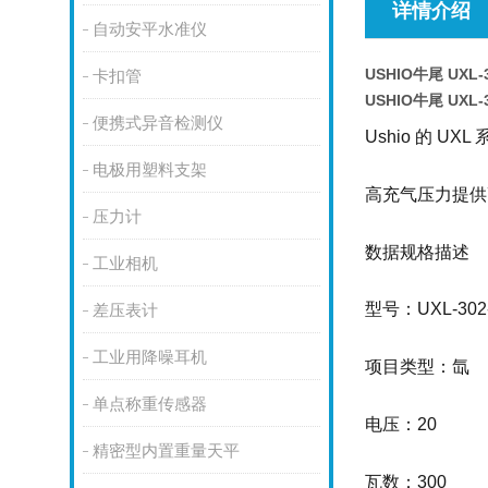
详情介绍
自动安平水准仪
USHIO牛尾 UXL
卡扣管
USHIO牛尾 UXL
便携式异音检测仪
Ushio 的 
电极用塑料支架
高充气压力提供高
压力计
数据规格描述
工业相机
型号：UXL-302
差压表计
工业用降噪耳机
项目类型：氙
单点称重传感器
电压：20
精密型内置重量天平
瓦数：300