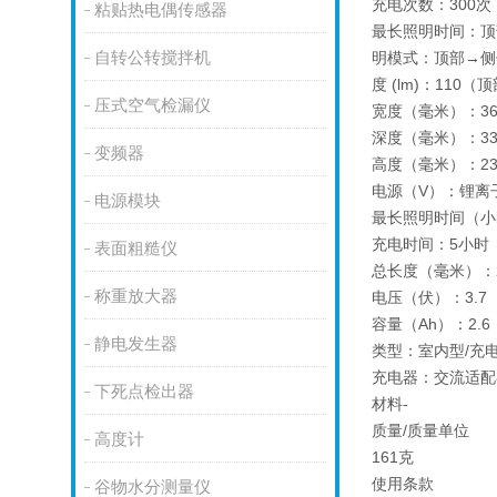
充电次数：300次
粘贴热电偶传感器
最长照明时间：顶部 9
自转公转搅拌机
明模式：顶部→侧
度 (lm)：110（
压式空气检漏仪
宽度（毫米）：3
深度（毫米）：3
变频器
高度（毫米）：23
电源（V）：锂离子电
电源模块
最长照明时间（小时）
充电时间：5小时
表面粗糙仪
总长度（毫米）：2
称重放大器
电压（伏）：3.7
容量（Ah）：2.6
静电发生器
类型：室内型/充
充电器：交流适配器
下死点检出器
材料-
质量/质量单位
高度计
161克
使用条款
谷物水分测量仪