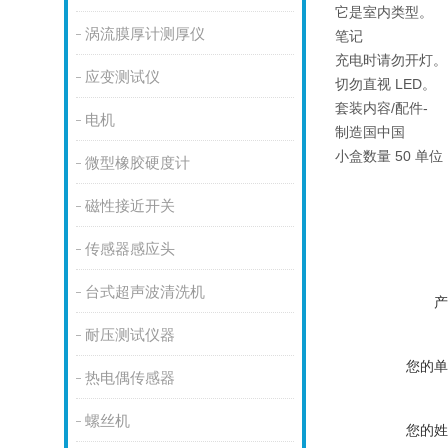
它是室内类型。
涡流膜厚计测厚仪
笔记
充电时请勿开灯。
应变测试仪
切勿直视 LED。
套装内容/配件-
电机
制造国中国
小盒数量 50 单位
微型橡胶硬度计
磁性接近开关
传感器感应头
台式超声波清洗机
产
耐压测试仪器
您的单
热电偶传感器
螺丝机
您的姓