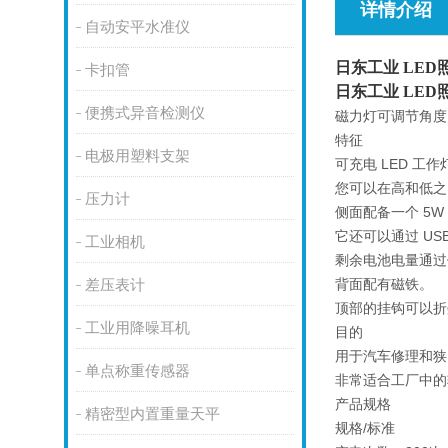
详情介绍
自动安平水准仪
日东工业 LED照明
卡扣管
日东工业 LED照明
便携式异音检测仪
磁力灯可调节角度
特征
电极用塑料支架
可充电 LED 工
您可以在高和低之
压力计
侧面配备一个 5W 
它还可以通过 US
工业相机
剩余电池电量通过
背面配有磁铁。
差压表计
顶部的挂钩可以折
工业用降噪耳机
目的
用于汽车修理和狭
单点称重传感器
非常适合工厂中的
产品规格
精密型内置重量天平
规格/标准