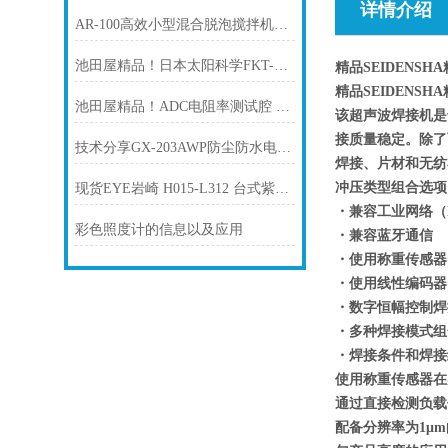
详情介绍
AR-100高效小型混合脱泡搅拌机THINKY新基
池田屋精品！日本太阳科学FKT-200密封性测试仪
精品SEIDENSH
精品SEIDENSH
池田屋精品！ADC电阻率测试腔 15042 参数介绍
该超声波焊接机是
接质量稳定。除了
技术分享GX-203AWP防尘防水电子天平GX-AWP系列 AND爱安德
焊接、片材和无纺
冲压类型组合选项
现货EYE岩崎 H015-L312 台式紫外线照射装置高压汞灯
・兼容工业网络（Ethe
彩色照度计的信息以及应用
・兼容蓝牙通信
・使用称重传感器
・使用线性编码器
・数字恒幅控制焊
・多种焊接模式组
・焊接条件和焊接
使用称重传感器在
通过直接检测负载
配备分辨率为1μ