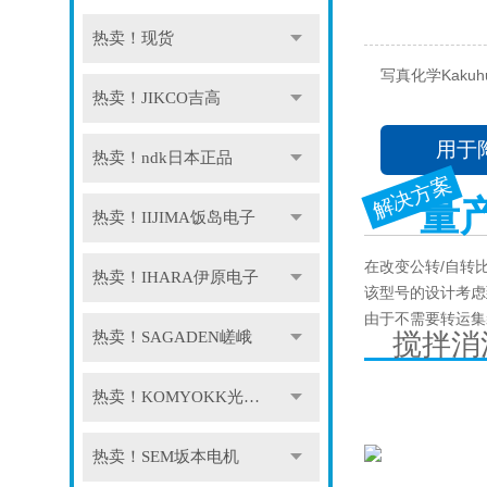
热卖！现货
写真化学Kaku
热卖！JIKCO吉高
用于
热卖！ndk日本正品
解决方案
量
热卖！IIJIMA饭岛电子
在改变公转/自转
热卖！IHARA伊原电子
该型号的设计考虑
由于不需要转运集
热卖！SAGADEN嵯峨
搅拌消
热卖！KOMYOKK光明理化
热卖！SEM坂本电机