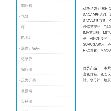
调压阀
优势品牌：USHI
SAGADEN嵯峨、
气缸
S-VANS斯万斯、
AND艾安得、T&D
秤
IMV艾目微、MIT
电阻计
基、AIKOH爱光
SURUGA骏河、A
温度计探头
RKC理化、MAC
记录仪
优势产品：日本紫
编程器
变色灯箱、色差仪
计、水分计、地震
压力开关
显微镜
采样器