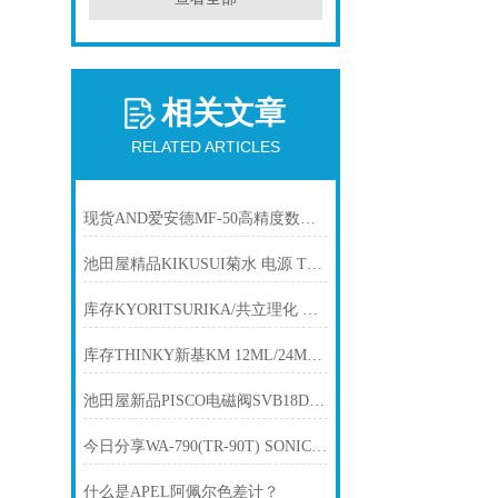
相关文章
RELATED ARTICLES
现货AND爱安德MF-50高精度数字式水分计
池田屋精品KIKUSUI菊水 电源 TOS9301PD产品介绍技术参数
库存KYORITSURIKA/共立理化 氟离子水质测试包WAK-F
库存THINKY新基KM 12ML/24ML/35ML/58ML/300ML/100ML容器罐UG
池田屋新品PISCO电磁阀SVB18D-LB-A100正式发布
今日分享WA-790(TR-90T) SONIC 索尼克用于洁净室的 3D 超声波风速计
什么是APEL阿佩尔色差计？