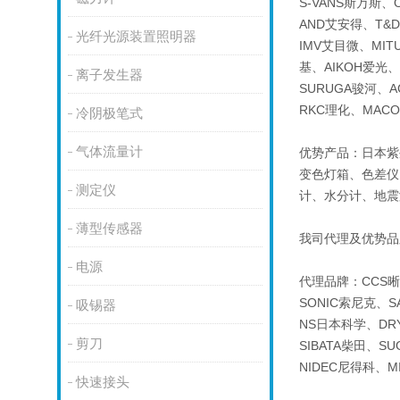
S-VANS斯万斯、
AND艾安得、T&D
光纤光源装置照明器
IMV艾目微、MIT
基、AIKOH爱光
离子发生器
SURUGA骏河、A
RKC理化、MAC
冷阴极笔式
气体流量计
优势产品：日本紫
变色灯箱、色差仪
测定仪
计、水分计、地震
薄型传感器
我司代理及优势品
电源
代理品牌：CCS晰
SONIC索尼克、S
吸锡器
NS日本科学、DRY
剪刀
SIBATA柴田、SU
NIDEC尼得科、MI
快速接头