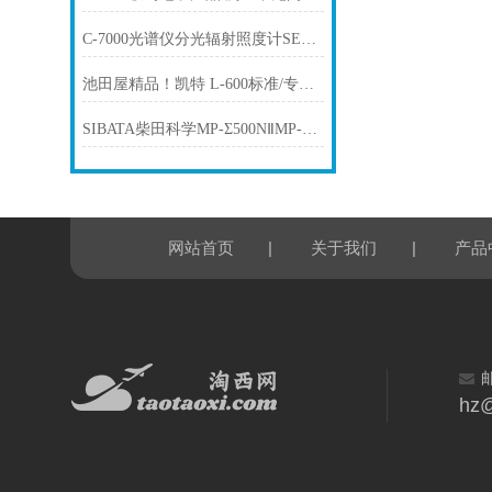
C-7000光谱仪分光辐射照度计SEKONIC世光
池田屋精品！凯特 L-600标准/专家型薄膜厚度计 参数介绍
SIBATA柴田科学MP-Σ500NⅡMP-Σ30NⅡMP-Σ300NⅡMP-Σ100HNⅡ泵
|
|
网站首页
关于我们
产品
hz@