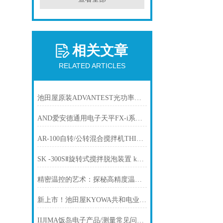
相关文章
RELATED ARTICLES
池田屋原装ADVANTEST光功率计ADCE 8250A产品介绍技术参
AND爱安德通用电子天平FX-i系列电子秤 FX-200I
AR-100自转/公转混合搅拌机THINKY新基
SK -300SⅡ旋转式搅拌脱泡装置 kakuhunter写真化学
精密温控的艺术：探秘高精度温度控制器的非凡应用与未来展望
新上市！池田屋KYOWA共和电业应变测试仪新型号PCD-400B传感器接口
IIJIMA饭岛电子产品/测量常见问题解答 (Q&A) 溶氧仪ID-160T