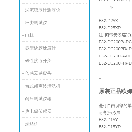
..........φ..
涡流膜厚计测厚仪
....
E32-D25X
应变测试仪
E32-D25XR
注. 附带安装螺钉(
电机
E32-DC200B/-DC
微型橡胶硬度计
E32-DC200BR/-
E32-DC200F/-DC
磁性接近开关
E32-DC200FR/-
传感器感应头
..
台式超声波清洗机
原装正品欧姆龙
耐压测试仪器
是可自由切割的单
热电偶传感器
耐弯折/涂层
E32-D15Y
螺丝机
E32-D15YR