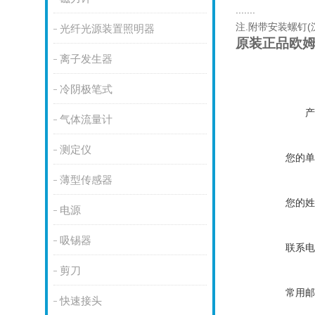
.......
注.附带安装螺钉(沉
光纤光源装置照明器
原装正品欧姆龙
离子发生器
冷阴极笔式
产
气体流量计
测定仪
您的单
薄型传感器
您的姓
电源
吸锡器
联系电
剪刀
常用邮
快速接头