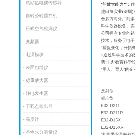
粘贴热电偶传感器
*的放大能力**：
池田屋实业(深圳
自转公转搅拌机
合多方海外厂商渠
科学仪器设备、实
压式空气检漏仪
公司拥有专业的销
技术，服务于电子
变频器
“捕捉变化，开拓未
电源模块
~通过科学技术的
我们以“教育科学
表面粗糙仪
“用人、育人"的
称重放大器
反射型
静电发生器
标准型
E32-D211
下死点检出器
E32-D211R
高度计
E32-D15X
E32-D15XR
谷物水分测量仪
注.附带安装螺钉(沉