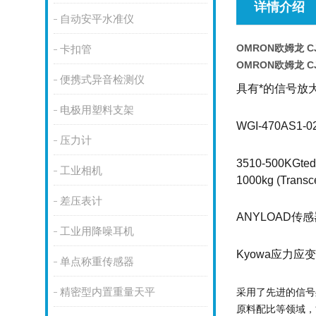
详情介绍
自动安平水准仪
OMRON欧姆龙 C
卡扣管
OMRON欧姆龙 C
便携式异音检测仪
具有*的信号放
电极用塑料支架
WGI-470AS1-
压力计
3510-500KGt
工业相机
1000kg (Transce
差压表计
ANYLOAD传感器
工业用降噪耳机
Kyowa应力应变
单点称重传感器
精密型内置重量天平
采用了先进的信号
原料配比等领域，