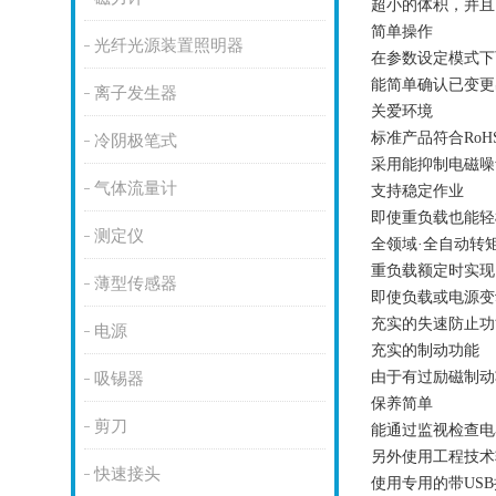
超小的体积，并且
简单操作
光纤光源装置照明器
在参数设定模式下
能简单确认已变更
离子发生器
关爱环境
标准产品符合
RoH
冷阴极笔式
采用能抑制电磁噪
气体流量计
支持稳定作业
即使重负载也能轻
测定仪
全领域
·全自动转
重负载额定时实现
薄型传感器
即使负载或电源变
充实的失速防止功
电源
充实的制动功能
由于有过励磁制动
吸锡器
保养简单
剪刀
能通过监视检查电
另外使用工程技术
快速接头
使用专用的带
USB