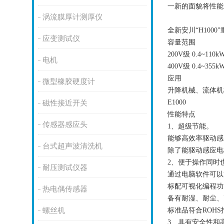
一新的面貌将性能
涡流膜厚计测厚仪
全新安川
“
H1000
应变测试仪
容量范围
200V
级
0.4~110k
电机
400V
级
0.4~355k
应用
微型橡胶硬度计
升降机械、流体机
E1000
磁性接近开关
性能特点
传感器感应头
1
、超级节能。
能够高效率驱动感
台式超声波清洗机
除了能驱动感应电
2
、便于操作同时
耐压测试仪器
通过电脑软件可以
标配可视化编程功
热电偶传感器
备有耐湿、耐尘、
螺丝机
标准品符合
ROHS
3
、具有安全性和