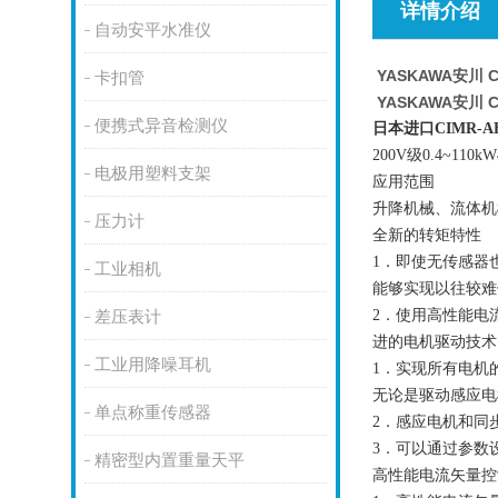
详情介绍
自动安平水准仪
YASKAWA安川 C
卡扣管
YASKAWA安川 C
便携式异音检测仪
日本进口CIMR-A
200V
级
0.4~110kW
电极用塑料支架
应用范围
升降机械、流体机
压力计
全新的转矩特性
1
．即使无传感器
工业相机
能够实现以往较难
2
．使用高性能电
差压表计
进的电机驱动技术
工业用降噪耳机
1
．实现所有电机
无论是驱动感应电
单点称重传感器
2
．感应电机和同
3
．可以通过参数
精密型内置重量天平
高性能电流矢量控