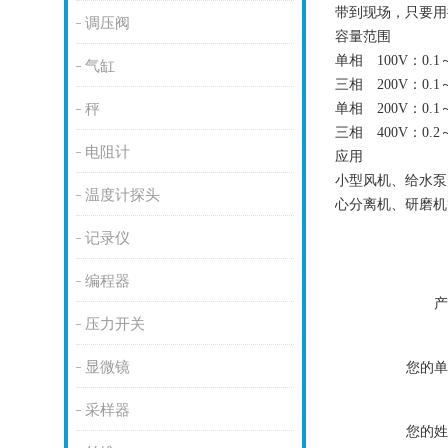
带到现场，只要用
调压阀
容量范围
单相
100V
：
0.1
气缸
三相
200V
：
0.1
秤
单相
200V
：
0.1
三相
400V
：
0.2
电阻计
应用
小型风机、给水泵
温度计探头
心分离机、研磨机
记录仪
编程器
产
压力开关
显微镜
您的单
采样器
您的姓