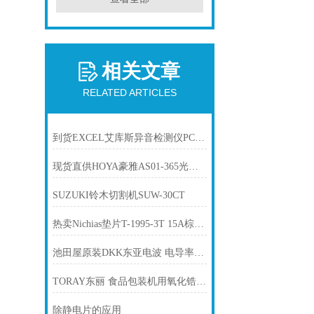
相关文章
RELATED ARTICLES
到货EXCEL艾库斯异音检测仪PCM-SH听音机马达接收器
现货直供HOYA豪雅AS01-365光源照射头 UV-LED点光源
SUZUKI铃木切割机SUW-30CT
热卖Nichias垫片T-1995-3T 15A棕色低蠕变垫片
池田屋原装DKK东亚电波 电导率计 AA1F-2产品介绍技术参数
TORAY东丽 食品包装机用氧化锆氧气浓度计 LF-200
除静电片的应用