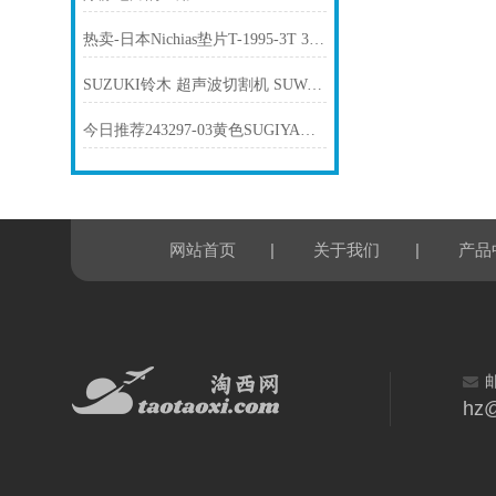
热卖-日本Nichias垫片T-1995-3T 32A低蠕变垫片
SUZUKI铃木 超声波切割机 SUW-30CT
今日推荐243297-03黄色SUGIYAMA杉山电机 电机传感器感应线
|
|
网站首页
关于我们
产品
hz@