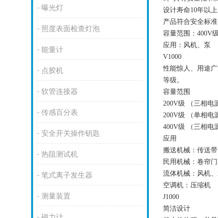
曝光灯
设计寿命
10
年以上
产品符合安全标准
照度表面检查灯泡
容量范围：
400V
应用：风机、泵
能量计
V1000
性能惊人、用途广
点胶机
等级。
软管连接器
容量范围
200V
级 （三相电
传感百分表
200V
级 （单相电
400V
级 （三相电
安全开关操作钥匙
应用
搬送机械：传送带
热阻测试机
民用机械：卷帘门
流体机械：风机、
笔式离子发生器
空调机：压缩机
测量装置
J1000
简洁设计
磁力计