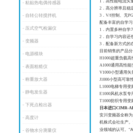
1
．高性能电流矢
粘贴热电偶传感器
2
．高分辨率且稳
自转公转搅拌机
3
．
V/f
控制、无
P
配备丰富的自学习
压式空气检漏仪
1
．内置多种自学
2
．自学习内容还
变频器
3
．配备新方式的
目前销售的产品分
电源模块
H1000
超重负载高
A1000
通用高性能
表面粗糙仪
V1000
小型通用矢
称重放大器
J1000
小型高可靠
L1000
电梯专用变
静电发生器
E1000
风机水泵专
T1000
纺织专用变
下死点检出器
日本进口CIMR-A
安川变频器全称为
高度计
机株式会社生产。
A
业领域的认可。
“
谷物水分测量仪