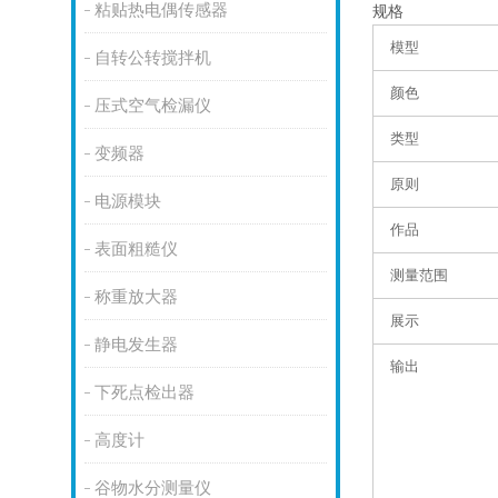
粘贴热电偶传感器
规格
模型
自转公转搅拌机
颜色
压式空气检漏仪
类型
变频器
原则
电源模块
作品
表面粗糙仪
测量范围
称重放大器
展示
静电发生器
输出
下死点检出器
高度计
谷物水分测量仪