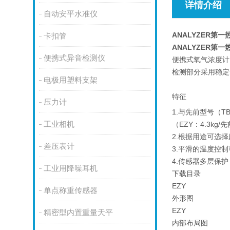
详情介绍
自动安平水准仪
ANALYZER第一
卡扣管
ANALYZER第一
便携式异音检测仪
便携式氧气浓度计
检测部分采用稳定
电极用塑料支架
特征
压力计
1.与先前型号（T
工业相机
（EZY：4.3kg/
2.根据用途可选
差压表计
3.平滑的温度控
4.传感器多层保
工业用降噪耳机
下载目录
EZY
单点称重传感器
外形图
EZY
精密型内置重量天平
内部布局图