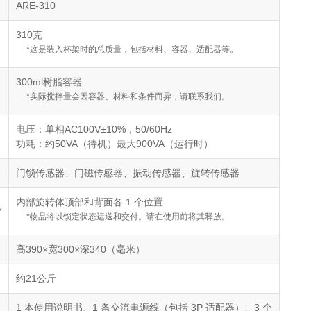
ARE-310
310克
*这是装入杯架时的总质量，包括材料、容器、适配器等。
300ml树脂容器
*实际搅拌量会因容器、材料和条件而异，请联系我们。
电压：单相AC100V±10%，50/60Hz
功耗：约50VA（待机）最大900VA（运行时）
门锁传感器、门磁传感器、振动传感器、旋转传感器
内部旋转体顶部和背面各 1 个位置
*
*物品将以锁定状态运送和交付。
请在使用前将其释放。
高390×宽300×深340（毫米）
约21公斤
1 本使用说明书、1 条交流电源线（包括 3P 适配器）、3 个