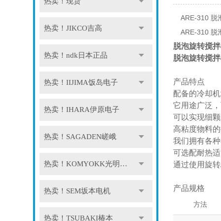
热卖！现货
ARE-310 
热卖！JIKCO吉高
ARE-310 
脱泡旋转搅拌机
热卖！ndk日本正品
脱泡旋转搅拌机
产品特点
热卖！IIJIMA饭岛电子
配备的冷却机制
它用途广泛，
热卖！IHARA伊原电子
可以实现细颗
高粘度物料的
热卖！SAGADEN嵯峨
我们拥有各种
可选配耐热适
热卖！KOMYOKK光明理化
通过使用旋转/
产品规格
热卖！SEM坂本电机
方法
热卖！TSUBAKI椿本