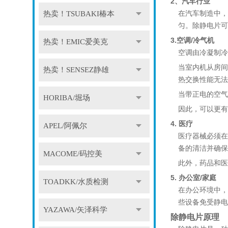
2、汽车行业
在汽车制造中，
热卖！TSUBAKI椿本
匀。除静电片可
3.空调/冷气机
热卖！EMIC爱美克
空调由冷凝制冷
当室内机从房间
热卖！SENSEZ静雄
热交换性能无法
当带正电的空气
HORIBA/堀场
因此，可以更有
4. 医疗
APEL/阿佩尔
医疗器械必须在
备的清洁并确保
MACOME/码控美
此外，药品和医
5. 办公室/家庭
TOADKK/水质检测
在办公环境中，
些设备免受静电
YAZAWA/矢泽科学
除静电片原理