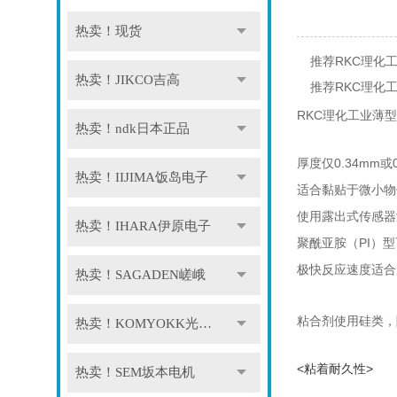
热卖！现货
推荐RKC理化工
热卖！JIKCO吉高
推荐RKC理化工
RKC理化工业薄型
热卖！ndk日本正品
厚度仅0.34mm
热卖！IIJIMA饭岛电子
适合黏贴于微小物
使用露出式传感器
热卖！IHARA伊原电子
聚酰亚胺（PI）
极快反应速度适合
热卖！SAGADEN嵯峨
粘合剂使用硅类，
热卖！KOMYOKK光明理化
<粘着耐久性>
热卖！SEM坂本电机