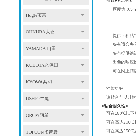
推荐RKC理化工
厚度为 0.3
Hugle藤宫
OHKURA大仓
提供可粘贴
备有适合夹
YAMADA 山田
备有提供绝
出色的响应
KUBOTA久保田
可在网上商店
KYOWA共和
性能更好
该粘合剂以硅树
USHIO牛尾
<粘合耐久性>
可在150℃以
ORC欧阿希
可在高达200
可在高达250
TOPCON拓普康