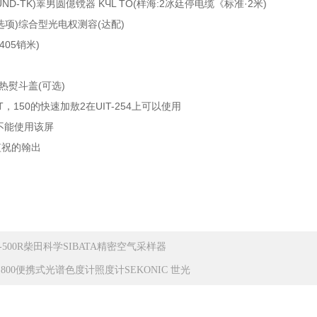
ND-TK)睪男圆億镋器 KЧL TO(样海:2冰廷停电缆《标准·2米)
选项)综合型光电权测容(达配)
，405销米)
热熨斗盖(可选)
T，150的快速加敖2在UIT-254上可以使用
0A不能使用该屏
监祝的翰出
V-500R柴田科学SIBATA精密空气采样器
 - 800便携式光谱色度计照度计SEKONIC 世光