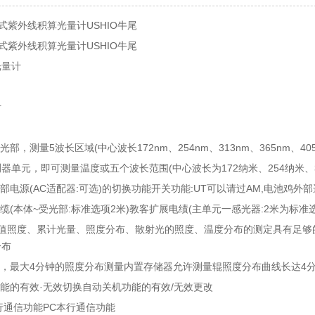
便携式紫外线积算光量计USHIO牛尾
便携式紫外线积算光量计USHIO牛尾
光量计
计
光部，测量5波长区域(中心波长172nm、254nm、313nm、365nm、40
器单元，即可测量温度或五个波长范围(中心波长为172纳米、254纳米、31
外部电源(AC适配器:可选)的切换功能开关功能:UT可以请过AM,电池鸡外部
电缆(本体~受光部:标准选项2米)教客扩展电绩(主单元一感光器:2米为标准
峰值照度、累计光量、照度分布、散射光的照度、温度分布的测定具有足够
分布
器，最大4分钟的照度分布测量内置存储器允许测量辊照度分布曲线长达4
功能的有效·无效切换自动关机功能的有效/无效更改
串行通信功能PC本行通信功能