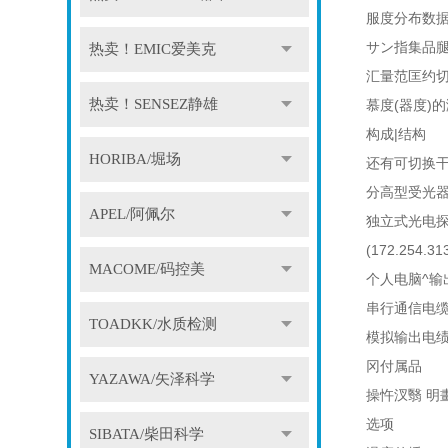
服度分布数
サン指集品
热卖！EMIC爱美克
汇量范匡约
热卖！SENSEZ静雄
慕度(器度)
构成|结构
HORIBA/堀场
还有可切换干电
分高型受光器
APEL/阿佩尔
独立式光电探
(172.254.31
MACOME/码控美
个人电脑^输
串行通信电
TOADKK/水质检测
模拟输出电
冈付属品
YAZAWA/矢泽科学
操忤汊翳 明畫
选项
SIBATA/柴田科学