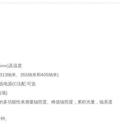
5nm)及温度
3纳米、355纳米和405纳米)
选电源(C法配:可选
选项)
的多功能性来测量辐照度、峰值辐照度，累积光量，辐系度
分钟。