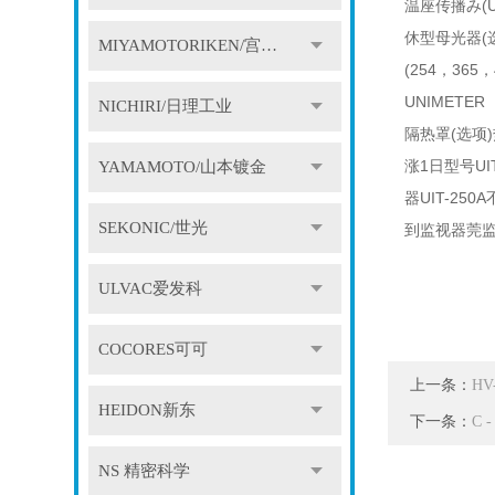
温座传播み(U
休型母光器(
MIYAMOTORIKEN/宫本理研
(254，365
UNIMETER
NICHIRI/日理工业
隔热罩(选项)
涨1日型号UI
YAMAMOTO/山本镀金
器UIT-25
SEKONIC/世光
到监视器莞
ULVAC爱发科
COCORES可可
上一条：
H
HEIDON新东
下一条：
C
NS 精密科学