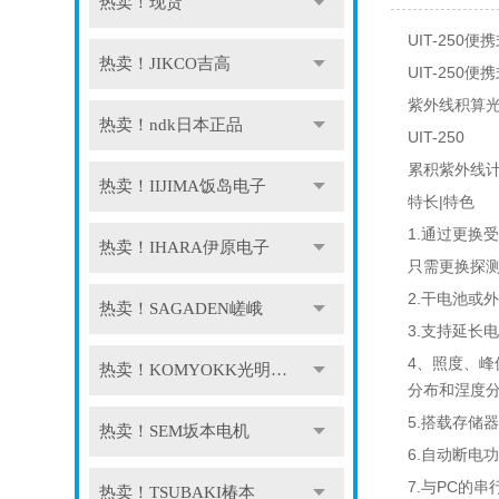
热卖！现货
UIT-250
热卖！JIKCO吉高
UIT-250
紫外线积算
热卖！ndk日本正品
UIT-250
累积紫外线
热卖！IIJIMA饭岛电子
特长|特色
1.通过更换受
热卖！IHARA伊原电子
只需更换探测
2.干电池或
热卖！SAGADEN嵯峨
3.支持延长
4、照度、
热卖！KOMYOKK光明理化
分布和涅度
5.搭载存储
热卖！SEM坂本电机
6.自动断电
7.与PC的
热卖！TSUBAKI椿本