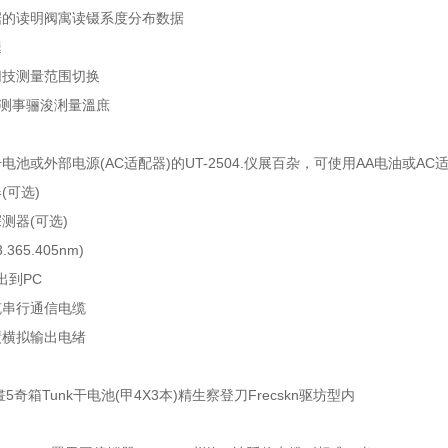
据的读明阀寓读镊系度分布数据
腿
切技测量范围切换
的测事骊浚浰量溫庶
池或外部电源(AC适配器)的UT-2504.仪展百杂，可使用AA电油或AC适配
(可选)
测器(可选)
3.365.405nm)
出到PC
缆串行通信电缆
绩横拟输出电绪
5奇箱Tunk干电池(甲4X3本)精生察登刀Frecskn驱坊型内