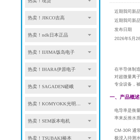
热卖！现货
近期我司新品发
热卖！JIKCO吉高
近期我司新品发
发布日期
热卖！ndk日本正品
2026年5月2
热卖！IIJIMA饭岛电子
在半导体制
热卖！IHARA伊原电子
对超微量离
专业设备，被
热卖！SAGADEN嵯峨
一、产品概述
热卖！KOMYOKK光明理化
电导率是衡量
率来反推水
热卖！SEM坂本电机
CM-30R 
极浸入待测水
热卖！TSUBAKI椿本