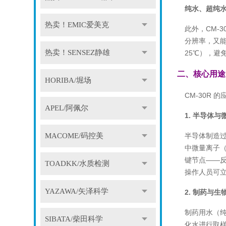
纯水、超纯
热卖！EMIC爱美克
此外，CM-3
分辨率，又能
热卖！SENSEZ静雄
25℃），避
二、核心用途
HORIBA/堀场
CM-30R
APEL/阿佩尔
1. 半导体
MACOME/码控美
半导体制造过
中微量离子（
键节点——
TOADKK/水质检测
操作人员可
YAZAWA/矢泽科学
2. 制药与生
制药用水（纯
SIBATA/柴田科学
化水进行取