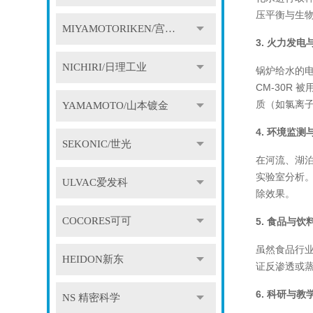
压平衡与生物
MIYAMOTORIKEN/宫本理研
3. 火力发电
NICHIRI/日理工业
锅炉给水的
CM-30R
质（如氯离
YAMAMOTO/山本镀金
4. 环境监
SEKONIC/世光
在河流、湖泊
实验室分析
ULVAC爱发科
除效果。
COCORES可可
5. 食品与饮
虽然食品行业
HEIDON新东
证反渗透或
6. 科研与教
NS 精密科学