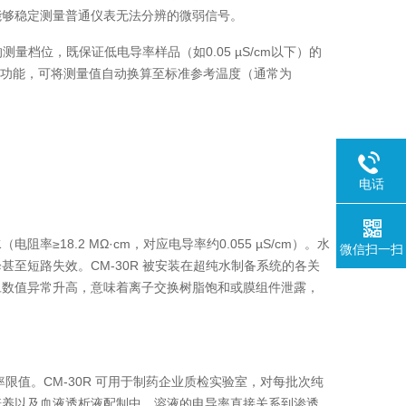
能够稳定测量普通仪表无法分辨的微弱信号。
量档位，既保证低电导率样品（如0.05 µS/cm以下）的
偿
功能，可将测量值自动换算至标准参考温度（通常为
电话
18.2 MΩ·cm，对应电导率约0.055 µS/cm）。水
微信扫一扫
至短路失效。CM-30R 被安装在超纯水制备系统的各关
旦数值异常升高，意味着离子交换树脂饱和或膜组件泄露，
限值。CM-30R 可用于制药企业质检实验室，对每批次纯
培养以及血液透析液配制中，溶液的电导率直接关系到渗透