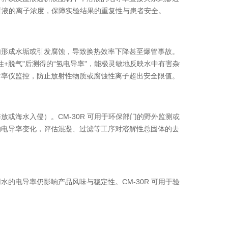
透析液的离子浓度，保障实验结果的重复性与患者安全。
内形成水垢或引发腐蚀，导致换热效率下降甚至爆管事故。
柱+脱气"后测得的“氢电导率"，能极灵敏地反映水中有害杂
导率仪监控，防止放射性物质或腐蚀性离子超出安全限值。
或海水入侵）。CM-30R 可用于环保部门的野外监测或
的电导率变化，评估混凝、过滤等工序对溶解性总固体的去
的电导率仍影响产品风味与稳定性。CM-30R 可用于验