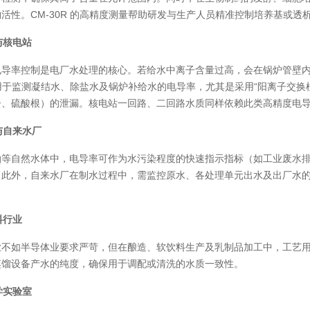
活性。CM-30R 的高精度测量帮助研发与生产人员精准控制培养基或
与核电站
电导率控制是电厂水处理的核心。若给水中离子含量过高，会在锅炉管壁
 被用于监测凝结水、除盐水及锅炉补给水的电导率，尤其是采用“阳离子交换
子、硫酸根）的泄漏。核电站一回路、二回路水质同样依赖此类高精度电
测与自来水厂
等自然水体中，电导率可作为水污染程度的快速指示指标（如工业废水排放
。此外，自来水厂在制水过程中，需监控原水、各处理单元出水及出厂水
料行业
不如半导体业要求严苛，但在酿造、软饮料生产及乳制品加工中，工艺用水
蒸馏设备产水的纯度，确保用于调配或清洗的水质一致性。
学实验室