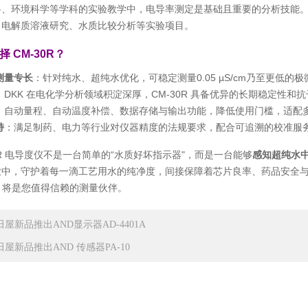
、环境科学等学科的实验教学中，电导率测定是基础且重要的分析技能。C
、电解质溶液研究、水质比较分析等实验项目。
 CM-30R？
测量专长
：针对纯水、超纯水优化，可稳定测量0.05 µS/cm乃至更低
：DKK 在电化学分析领域积淀深厚，CM-30R 具备优异的长期稳定性
：自动量程、自动温度补偿、数据存储与输出功能，降低使用门槛，适配
持
：满足制药、电力等行业对仪器精度的法规要求，配合可追溯的校准服
-30R 电导度仪不是一台简单的“水质好坏指示器"，而是一台能够
感知超纯水
业中，守护着每一滴工艺用水的纯净度，间接保障着芯片良率、药品安全
0R 将是您值得信赖的测量伙伴。
田屋新品推出AND显示器AD-4401A
田屋新品推出AND 传感器PA-10