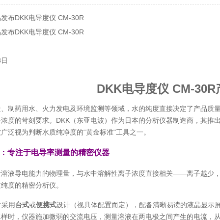
布DKK电导度仪 CM-30R
布DKK电导度仪 CM-30R
8日
DKK电导度仪 CM-30
造、制药用水、火力发电及环境监测等领域，水的纯度直接决定了产品质
子浓度的苛刻要求。DKK（东亚电波）作为日本的分析仪器制造商，其推
广泛视为判断水质纯净度的“黄金标准"工具之一。
：专注于电导率测量的精密仪器
溶液导电能力的物理量，与水中溶解性离子浓度直接相关——离子越少，电
质纯度的精密分析仪。
通常采用
台式
或
便携式
设计（视具体配置而定），配备清晰易读的液晶显示
样时，仪器施加微弱的交流电压，测量溶液在两电极之间产生的电流，从而