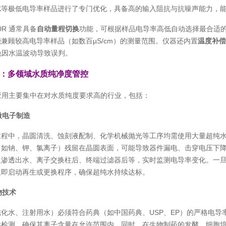
水
等极低电导率样品进行了专门优化，具备高的输入阻抗与抗噪声能力，
0R 通常具备
自动量程切换
功能，可根据样品电导率高低自动选择最合适的测
兼顾较高电导率样品（如数百µS/cm）的测量范围。仪器还内置
温度补
免因水温波动导致误判。
：多领域水质纯净度管控
 的应用主要集中在对水质纯度要求高的行业，包括：
与微电子制造
程中，晶圆清洗、蚀刻液配制、化学机械抛光等工序均需使用大量超纯水（电阻率≥
如钠、钾、氯离子）残留在晶圆表面，可能导致器件漏电、击穿电压下降甚
反渗透出水、离子交换柱后、终端过滤器后等，实时监测电导率变化。一
立即启动再生或更换程序，确保超纯水持续达标。
物技术
化水、注射用水）必须符合药典（如中国药典、USP、EP）的严格电导率
样检测，确保其离子含量在允许范围内。同时，在生物制药的发酵、细胞