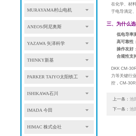
在化学、材料
MURAYAMA村山电机
于电导滴定
三、为什么选择
ANEOS/阿尼奥斯
低电导率
高可靠性
YAZAWA 矢泽科学
操作友好
合规性支
THINKY新基
DKK CM
力等关键行
PARKER TAIYO太阳铁工
控，CM-3
ISHIKAWA石川
上一条：
池
下一条：
池
IMADA 今田
HIMAC 株式会社