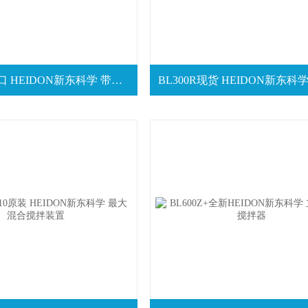
BLh300R进口 HEIDON新东科学 带大功率USB/外部输入/输出的遥控搅拌器